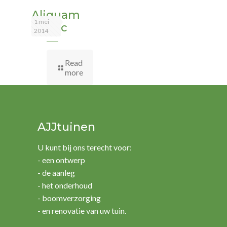
Aliquam
1 mei
eratac
2014
Read
more
AJJtuinen
U kunt bij ons terecht voor:
- een ontwerp
- de aanleg
- het onderhoud
- boomverzorging
- en renovatie van uw tuin.