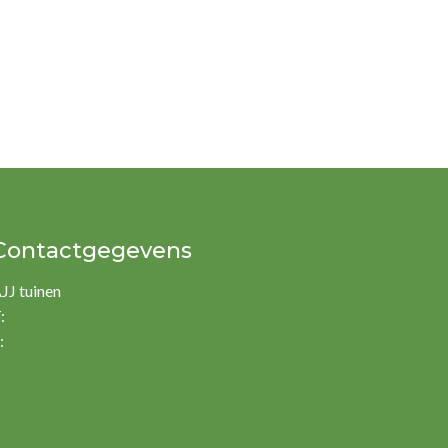
Contactgegevens
JJ tuinen
:
06-12481155
:
info@ruimtevoorgroen.nl