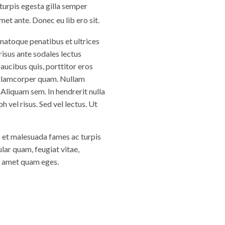
 turpis egesta gilla semper
met ante. Donec eu lib ero sit.
 natoque penatibus et ultrices
 risus ante sodales lectus
faucibus quis, porttitor eros
 ullamcorper quam. Nullam
 Aliquam sem. In hendrerit nulla
vel risus. Sed vel lectus. Ut
s et malesuada fames ac turpis
lar quam, feugiat vitae,
it amet quam eges.