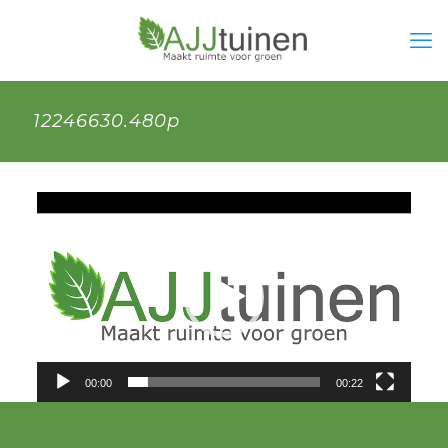
12246630.480p
Videospeler
00:00
00:22