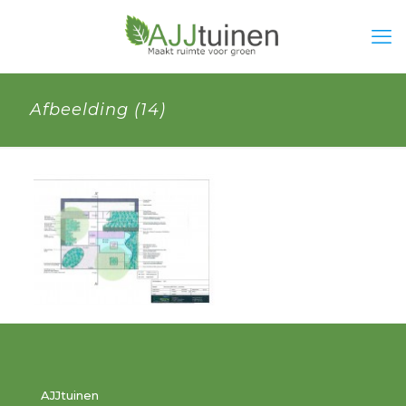
Afbeelding (14)
AJJtuinen